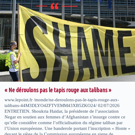
« Ne déroulons pas le tapis rouge aux talibans »
www.lepoint.fr /monde/ne-deroulons-pas-le-tapis-rouge-aux-
talibans-44M3DLYO4ZFTVEMM43XB5ZKO24/ 02/07/2026
ENTRETIEN. Shoukria Haidar, la présidente de l’association
Negar en soutien aux femmes d’Afghanistan s’insurge contre ce
qu’elle considère comme l’officialisation du régime taliban par
l’Union européenne. Une banderole portant l’inscription « Honte »
devant le siège de la Commission européenne en signe de